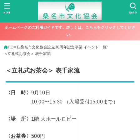
MENU
SEARCH
ホームページのご利用ガイドです。詳しくは、こちらをクリックしてくださ
い。
HOME
桑名市文化協会設立30周年記念事業 イベント一覧
＜立礼式お茶会＞ 表千家流
＜立礼式お茶会＞ 表千家流
〈日 時〉
9月10日
10:00〜15:30 （入場受付15:00まで）
〈場 所〉
1階 大ホールロビー
〈お茶券〉
500円