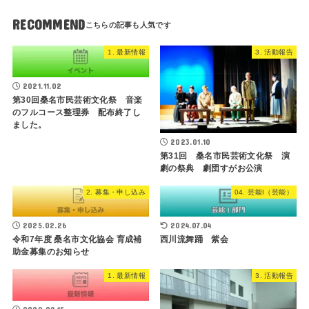
RECOMMEND
1. 最新情報
3. 活動報告
2021.11.02
第30回桑名市民芸術文化祭 音楽
のフルコース整理券 配布終了し
ました。
2023.01.10
第31回 桑名市民芸術文化祭 演
劇の祭典 劇団すがお公演
2. 募集・申し込み
04. 芸能I（芸能）
2025.02.26
2024.07.04
令和7年度 桑名市文化協会 育成補
西川流舞踊 紫会
助金募集のお知らせ
1. 最新情報
3. 活動報告