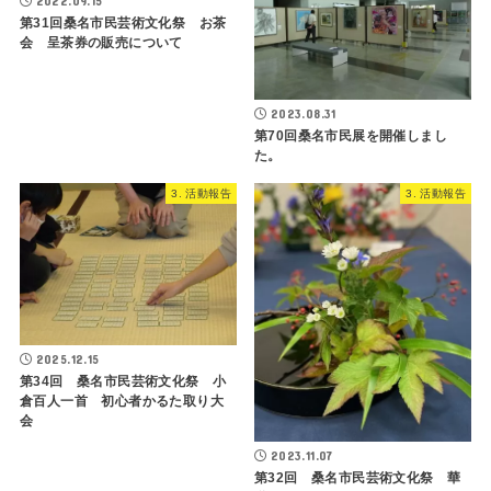
2022.09.15
第31回桑名市民芸術文化祭 お茶
会 呈茶券の販売について
2023.08.31
第70回桑名市民展を開催しまし
た。
3. 活動報告
3. 活動報告
2025.12.15
第34回 桑名市民芸術文化祭 小
倉百人一首 初心者かるた取り大
会
2023.11.07
第32回 桑名市民芸術文化祭 華