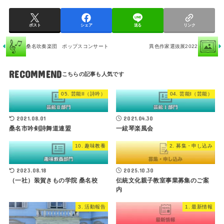
ポスト
シェア
送る
リンク
桑名吹奏楽団 ポップスコンサート
異色作家選抜展2022
RECOMMEND
05. 芸能II（詩吟）
04. 芸能I（芸能）
2021.08.01
2021.04.30
桑名市吟剣詩舞道連盟
一絃琴楽風会
10. 趣味教養
2. 募集・申し込み
2023.08.18
2025.10.30
（一社）装賀きもの学院 桑名校
伝統文化親子教室事業募集のご案
内
3. 活動報告
1. 最新情報