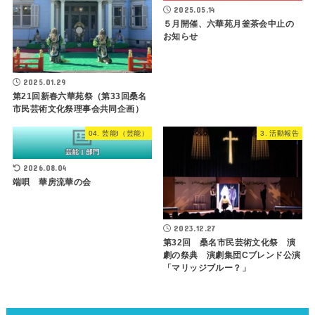
2025.05.14
５月開催、六華苑月釜茶会中止の
お知らせ
2025.01.29
第21回新春六華苑祭（第33回桑名
市民芸術文化祭理事会共同企画）
04. 芸能I（芸能）
3. 活動報告
2026.08.04
端唄 華房流華の会
2023.12.27
第32回 桑名市民芸術文化祭 演
劇の祭典 演劇集団Cブレンド公演
「マリッジブルー？」