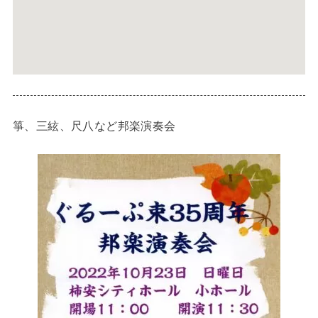
箏、三絃、尺八など邦楽演奏会