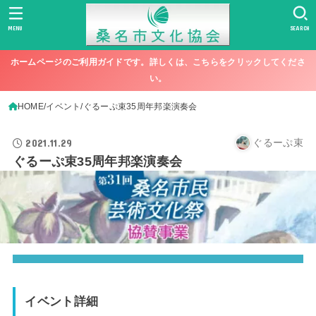
MENU
SEARCH
ホームページのご利用ガイドです。詳しくは、こちらをクリックしてくださ
い。
HOME
イベント
ぐるーぷ束35周年邦楽演奏会
2021.11.29
ぐるーぷ束
ぐるーぷ束35周年邦楽演奏会
イベント詳細