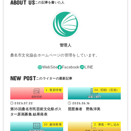
ABOUT US
管理人
桑名市文化協会ホームページの管理をしています。
NEW POST
1. 最新情報
04. 芸能I（芸能）
2026.07.22
2026.06.16
第35回桑名市民芸術文化祭ポス
琵琶奏者 野島洋美
ター原画募集 結果発表
10. 趣味教養
2. 募集・申し込み