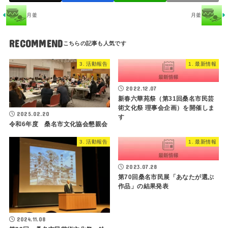
月釜
月釜
RECOMMEND
3. 活動報告
1. 最新情報
2022.12.07
新春六華苑祭（第31回桑名市民芸
術文化祭 理事会企画）を開催しま
2025.02.20
す
令和6年度 桑名市文化協会懇親会
3. 活動報告
1. 最新情報
2023.07.28
第70回桑名市民展「あなたが選ぶ
作品」の結果発表
2024.11.08