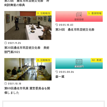
第33回 桑名市民芸術文化祭 吟
剣詩舞道の祭典
3. 活動報告
1. 最新情報
2025.10.03
第34回 桑名市民芸術文化祭
2021.11.24
第30回桑名市民芸術文化祭 美術
部門展2021
3. 活動報告
02. 美術
2025.08.06
森一蔵
2021.10.18
第69回桑名市民展 運営委員会を開
催しました