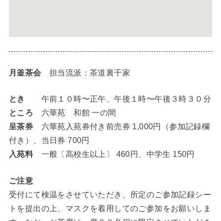
月釜茶会
担当流派：茶道裏千家
とき
午前１０時〜正午、午後１時〜午後３時３０分
ところ
六華苑 和館 一の間
呈茶券
六華苑入苑券付き前売券 1,000円（参加記録欄
付き）、当日券 700円
入苑料
一般〔高校生以上〕 460円、中学生 150円
ご注意
受付にて検温をさせていただき、所定のご参加記録シー
トを提出の上、マスクを着用してのご参加をお願いしま