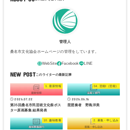
管理人
桑名市文化協会ホームページの管理をしています。
NEW POST
1. 最新情報
04. 芸能I（芸能）
2026.07.22
2026.06.16
第35回桑名市民芸術文化祭ポス
琵琶奏者 野島洋美
ター原画募集 結果発表
10. 趣味教養
2. 募集・申し込み