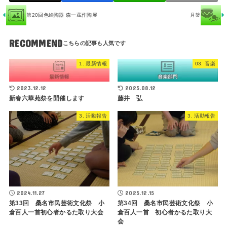
第20回色絵陶器 森一蔵作陶展
月釜
RECOMMEND
1. 最新情報
03. 音楽
2023.12.12
2025.08.12
新春六華苑祭を開催します
藤井 弘
3. 活動報告
3. 活動報告
2024.11.27
2025.12.15
第33回 桑名市民芸術文化祭 小
第34回 桑名市民芸術文化祭 小
倉百人一首初心者かるた取り大会
倉百人一首 初心者かるた取り大
会