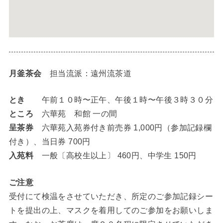
月釜茶会
担当流派：遠州流茶道
とき
午前１０時〜正午、午後１時〜午後３時３０分
ところ
六華苑 和館 一の間
呈茶券
六華苑入苑券付き前売券 1,000円（参加記録欄
付き）、当日券 700円
入苑料
一般〔高校生以上〕 460円、中学生 150円
ご注意
受付にて検温をさせていただき、所定のご参加記録シー
トを提出の上、マスクを着用してのご参加をお願いしま