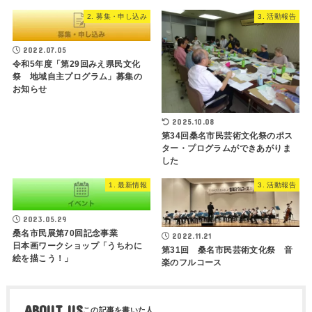
2. 募集・申し込み
3. 活動報告
2022.07.05
令和5年度「第29回みえ県民文化
祭 地域自主プログラム」募集の
お知らせ
2025.10.08
第34回桑名市民芸術文化祭のポス
ター・プログラムができあがりま
した
1. 最新情報
3. 活動報告
2023.05.29
桑名市民展第70回記念事業
2022.11.21
日本画ワークショップ「うちわに
第31回 桑名市民芸術文化祭 音
絵を描こう！」
楽のフルコース
ABOUT US