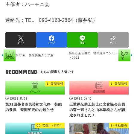
主催者：ハーモニ会
連絡先：TEL 090-4163-2864（藤井弘）
ポスト
シェア
送る
リンク
桑名弦楽合奏団 地域巡回コンサー
第46回 桑名美術クラブ展
ト2022
RECOMMEND
1. 最新情報
1. 最新情報
2022.11.02
2025.04.10
第31回桑名市民芸術文化祭 芸能
三重県伝統工芸士に文化協会会員
の祭典 時間変更のお知らせ
の森一蔵さんと山本翠松さんが認
定されました！
05. 芸能II（詩吟）
3. 活動報告