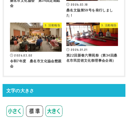
桑名市文化協会 第34回定期総
2026.03.18
会
桑名文協第59号を発行しまし
た！
3. 活動報告
3. 活動報告
2026.01.21
第22回新春六華苑祭（第34回桑
2026.03.02
名市民芸術文化祭理事会企画）
令和7年度 桑名市文化協会懇親
会
文字の大きさ