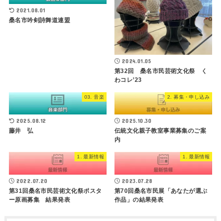
2021.08.01
桑名市吟剣詩舞道連盟
2024.01.05
第32回 桑名市民芸術文化祭 く
わコレ’23
03. 音楽
2. 募集・申し込み
2025.08.12
2025.10.30
藤井 弘
伝統文化親子教室事業募集のご案
内
1. 最新情報
1. 最新情報
2022.07.20
2023.07.28
第31回桑名市民芸術文化祭ポスタ
第70回桑名市民展「あなたが選ぶ
ー原画募集 結果発表
作品」の結果発表