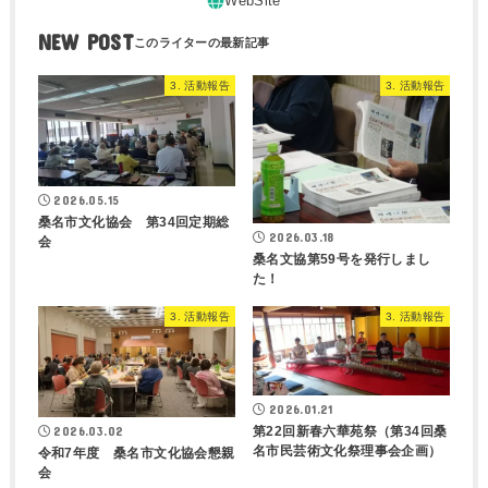
NEW POST
3. 活動報告
3. 活動報告
2026.05.15
桑名市文化協会 第34回定期総
2026.03.18
会
桑名文協第59号を発行しまし
た！
3. 活動報告
3. 活動報告
2026.01.21
第22回新春六華苑祭（第34回桑
2026.03.02
名市民芸術文化祭理事会企画）
令和7年度 桑名市文化協会懇親
会