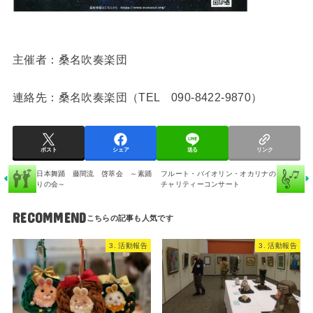
主催者：桑名吹奏楽団
連絡先：桑名吹奏楽団（TEL 090-8422-9870）
ポスト
シェア
送る
リンク
日本舞踊 藤間流 啓萃会 ～素踊
フルート・バイオリン・オカリナの
りの会～
チャリティーコンサート
RECOMMEND
3. 活動報告
3. 活動報告