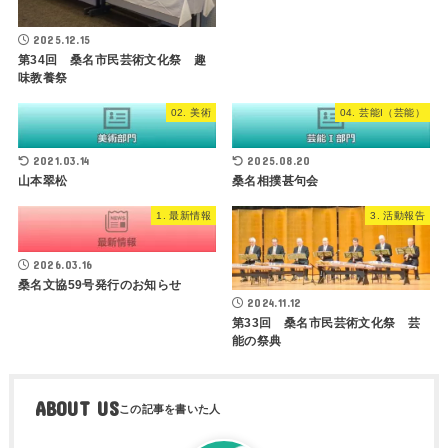
2025.12.15
第34回 桑名市民芸術文化祭 趣
味教養祭
02. 美術
04. 芸能I（芸能）
2021.03.14
2025.08.20
山本翠松
桑名相撲甚句会
1. 最新情報
3. 活動報告
2026.03.16
桑名文協59号発行のお知らせ
2024.11.12
第33回 桑名市民芸術文化祭 芸
能の祭典
ABOUT US