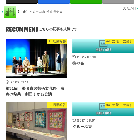
文化の日
【中止】ぐるーぷ束 邦楽演奏会
RECOMMEND
3. 活動報告
04. 芸能I（芸能）
2023.08.18
柳の会
2023.01.10
第31回 桑名市民芸術文化祭 演
劇の祭典 劇団すがお公演
3. 活動報告
04. 芸能I（芸能）
2021.08.01
ぐるーぷ束