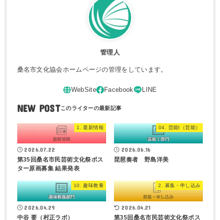
管理人
桑名市文化協会ホームページの管理をしています。
NEW POST
1. 最新情報
04. 芸能I（芸能）
2026.07.22
2026.06.16
第35回桑名市民芸術文化祭ポス
琵琶奏者 野島洋美
ター原画募集 結果発表
10. 趣味教養
2. 募集・申し込み
2026.04.29
2026.04.21
中谷 要（村正ラボ）
第35回桑名市民芸術文化祭ポス