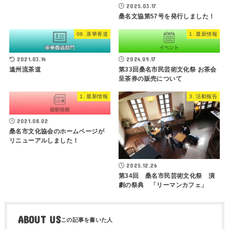
2025.03.17
桑名文協第57号を発行しました！
08. 茶華香道
1. 最新情報
2021.03.14
2024.09.17
遠州流茶道
第33回桑名市民芸術文化祭 お茶会
呈茶券の販売について
1. 最新情報
3. 活動報告
2021.08.02
桑名市文化協会のホームページが
リニューアルしました！
2025.12.26
第34回 桑名市民芸術文化祭 演
劇の祭典 「リーマンカフェ」
ABOUT US