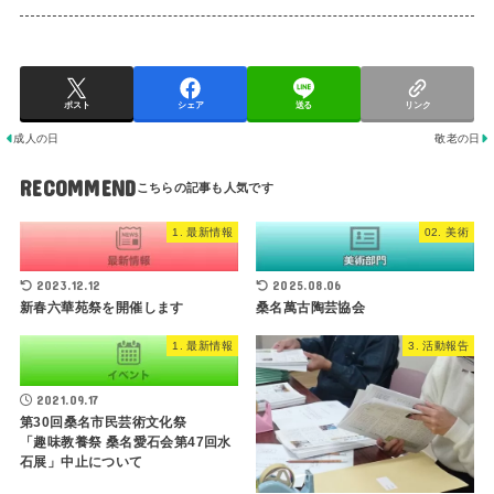
ポスト
シェア
送る
リンク
成人の日
敬老の日
RECOMMEND
1. 最新情報
02. 美術
2023.12.12
2025.08.06
新春六華苑祭を開催します
桑名萬古陶芸協会
1. 最新情報
3. 活動報告
2021.09.17
第30回桑名市民芸術文化祭
「趣味教養祭 桑名愛石会第47回水
石展」中止について