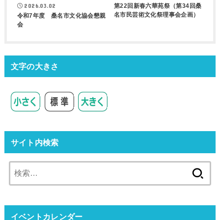
第22回新春六華苑祭（第34回桑
2026.03.02
名市民芸術文化祭理事会企画）
令和7年度 桑名市文化協会懇親
会
文字の大きさ
サイト内検索
検
索:
イベントカレンダー