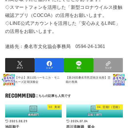
◇スマートフォンを活用した「新型コロナウイルス接触
確認アプリ（COCOA）の活用をお願いします。
◇LINE公式アカウントを活用した「安心みえるLINE」
の活用をお願いします。
連絡先：桑名市文化協会事務局 0594-24-1361
ポスト
シェア
送る
リンク
【中止】第11回ハーモニカ・モニ
【第29回桑名市民芸術文化祭】芸
カーズ定期演奏会
能の祭典
RECOMMEND
02. 美術
04. 芸能I（芸能）
2025.08.29
2024.07.04
池田順子
西川流舞踊 紫会