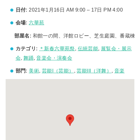
日付:
2021年1月16日 AM 9:00
–
17日 PM 4:00
会場:
六華苑
部屋名:
和館一の間、洋館ロビー、芝生庭園、番蔵棟
カテゴリ:
＊新春六華苑祭
,
伝統芸能
,
展覧会・展示
会
,
舞踊
,
音楽会・演奏会
部門:
美術
,
芸能I（芸能）
,
芸能III（洋舞）
,
音楽