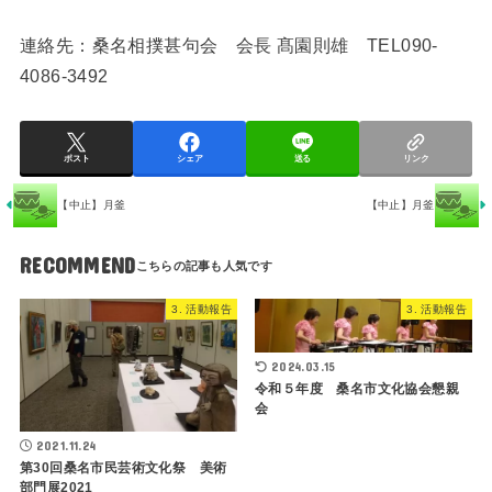
連絡先：桑名相撲甚句会 会長 髙園則雄 TEL090-
4086-3492
ポスト
シェア
送る
リンク
【中止】月釜
【中止】月釜
RECOMMEND
3. 活動報告
3. 活動報告
2024.03.15
令和５年度 桑名市文化協会懇親
会
2021.11.24
第30回桑名市民芸術文化祭 美術
部門展2021