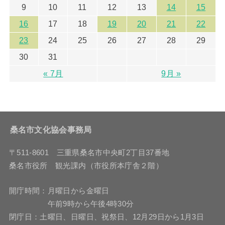
9
10
11
12
13
14
15
16
17
18
19
20
21
22
23
24
25
26
27
28
29
30
31
« 7月
9月 »
桑名市文化協会事務局
〒511-8601 三重県桑名市中央町2丁目37番地
桑名市役所 観光課内（市役所本庁舎２階）
開庁時間：月曜日から金曜日
午前9時から午後4時30分
閉庁日：土曜日、日曜日、祝祭日、12月29日から1月3日