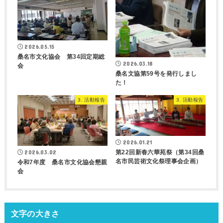
2026.05.15
桑名市文化協会 第34回定期総
2026.03.18
会
桑名文協第59号を発行しまし
た！
3. 活動報告
3. 活動報告
2026.01.21
第22回新春六華苑祭（第34回桑
2026.03.02
名市民芸術文化祭理事会企画）
令和7年度 桑名市文化協会懇親
会
文字の大きさ