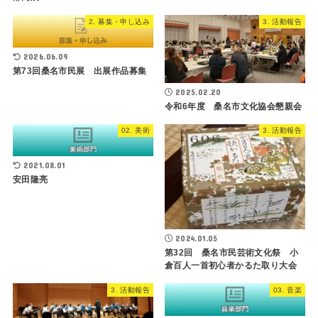
2. 募集・申し込み
3. 活動報告
2026.06.09
第73回桑名市民展 出展作品募集
2025.02.20
令和6年度 桑名市文化協会懇親会
02. 美術
3. 活動報告
2021.08.01
安田隆亮
2024.01.05
第32回 桑名市民芸術文化祭 小
倉百人一首初心者かるた取り大会
3. 活動報告
03. 音楽