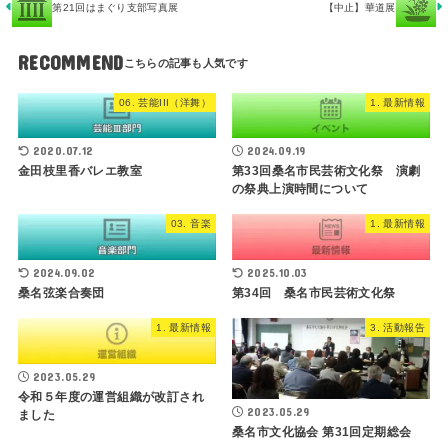
第21回はまぐり支部写真展
【中止】華道展
RECOMMEND
06. 芸能III（洋舞）
1. 最新情報
2020.07.12
2024.09.19
金田枝里香バレエ教室
第33回桑名市民芸術文化祭 演劇
の祭典上演時間について
03. 音楽
1. 最新情報
2024.09.02
2025.10.03
桑名弦楽合奏団
第34回 桑名市民芸術文化祭
1. 最新情報
3. 活動報告
2023.05.29
令和５年度の運営組織が改訂され
2023.05.29
ました
桑名市文化協会 第31回定期総会