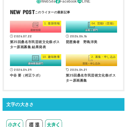
NEW POST
1. 最新情報
04. 芸能I（芸能）
2026.07.22
2026.06.16
第35回桑名市民芸術文化祭ポス
琵琶奏者 野島洋美
ター原画募集 結果発表
10. 趣味教養
2. 募集・申し込み
2026.04.29
2026.04.21
中谷 要（村正ラボ）
第35回桑名市民芸術文化祭ポス
ター原画募集
文字の大きさ