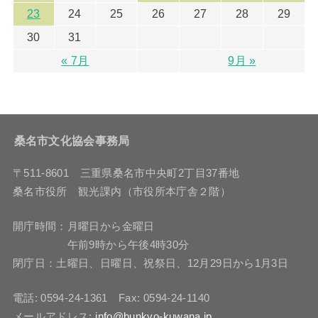
23
24
25
26
27
28
29
30
31
« 7月
9月 »
桑名市文化協会事務局
〒511-8601 三重県桑名市中央町2丁目37番地
桑名市役所 観光課内（市役所本庁舎２階）
開庁時間：月曜日から金曜日
午前9時から午後4時30分
閉庁日：土曜日、日曜日、祝祭日、12月29日から1月3日
電話: 0594-24-1361 Fax: 0594-24-1140
メールアドレス:
info@bunkyo-kuwana.jp