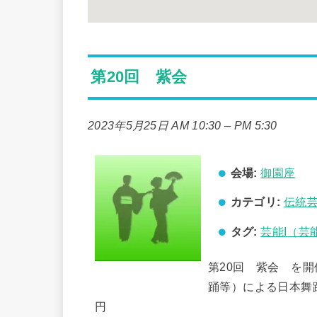
第20回 紫会
2023年5月25日 AM 10:30
–
PM 5:30
会場:
御園座
カテゴリ:
伝統
タグ:
芸能I（芸
第20回 紫会 を
踊等）による日本舞踊
円