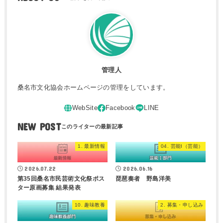
管理人
桑名市文化協会ホームページの管理をしています。
NEW POST
1. 最新情報
04. 芸能I（芸能）
2026.07.22
2026.06.16
第35回桑名市民芸術文化祭ポス
琵琶奏者 野島洋美
ター原画募集 結果発表
10. 趣味教養
2. 募集・申し込み