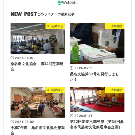
NEW POST
3. 活動報告
3. 活動報告
2026.05.15
桑名市文化協会 第34回定期総
2026.03.18
会
桑名文協第59号を発行しまし
た！
3. 活動報告
3. 活動報告
2026.01.21
第22回新春六華苑祭（第34回桑
2026.03.02
名市民芸術文化祭理事会企画）
令和7年度 桑名市文化協会懇親
会