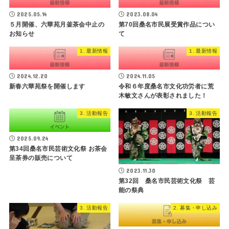
2025.05.14
2023.08.04
５月開催、六華苑月釜茶会中止の
第70回桑名市民展受賞作品につい
お知らせ
て
1. 最新情報
1. 最新情報
2024.12.20
2024.11.05
新春六華苑祭を開催します
令和６年度桑名市文化功労者に荒
木敏文さんが表彰されました！
3. 活動報告
3. 活動報告
2025.09.24
第34回桑名市民芸術文化祭 お茶会
呈茶券の販売について
2023.11.30
第32回 桑名市民芸術文化祭 芸
能の祭典
3. 活動報告
2. 募集・申し込み