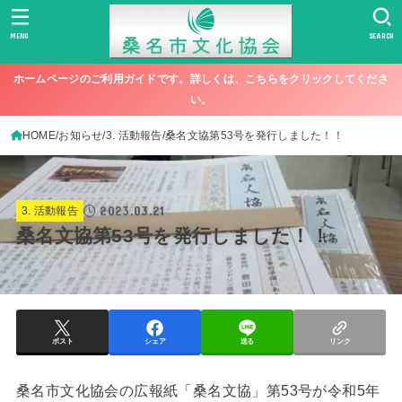
MENU
SEARCH
ホームページのご利用ガイドです。詳しくは、こちらをクリックしてくださ
い。
HOME
お知らせ
3. 活動報告
桑名文協第53号を発行しました！！
2023.03.21
3. 活動報告
桑名文協第53号を発行しました！！
ポスト
シェア
送る
リンク
桑名市文化協会の広報紙「桑名文協」第53号が令和5年