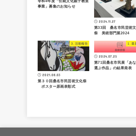
令和4年度「伝統文化親子教室
事業」募集のお知らせ
2024.11.27
第33回 桑名市民芸術
祭 美術部門展2024
3. 活動報告
1. 
2024.07.25
第71回桑名市民展「あ
選ぶ作品」の結果発表
2021.08.03
第３０回桑名市民芸術文化祭
ポスター原画表彰式