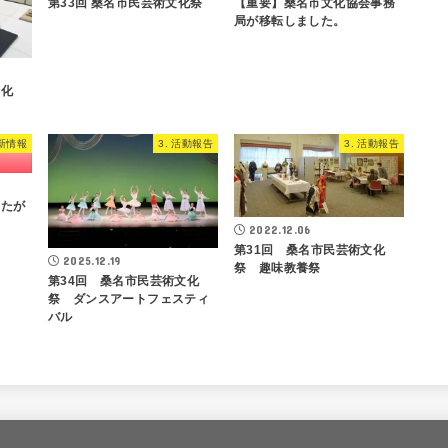
第33回 桑名市民芸術文化祭
【重要】桑名市文化協会事務
局が移転しました。
文化
最新情報
3. 活動報告
3. 活動報告
なたが
2022.12.06
第31回 桑名市民芸術文化
2025.12.19
祭 趣味教養祭
第34回 桑名市民芸術文化
祭 ダンスアートフェスティ
バル