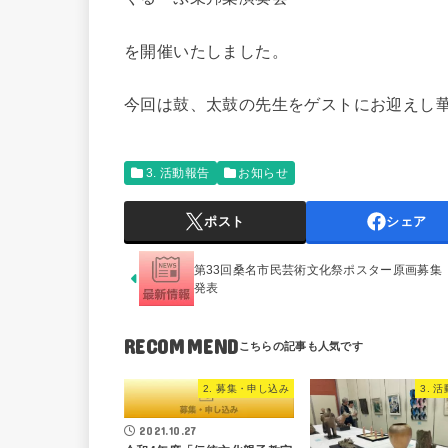
を開催いたしました。
今回は鼓、太鼓の先生をゲストにお迎えし
3. 活動報告
お知らせ
ポスト
シェア
第33回桑名市民芸術文化祭ポスター原画募集
発表
RECOMMEND
2. 募集・申し込み
3. 
2021.10.27