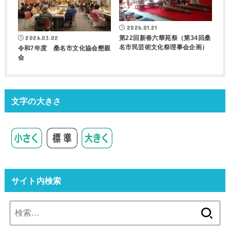
2026.01.21
第22回新春六華苑祭（第34回桑
2026.03.02
名市民芸術文化祭理事会企画）
令和7年度 桑名市文化協会懇親
会
文字の大きさ
サイト内検索
検
索: