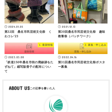
2024.01.05
2021.12.13
第32回 桑名市民芸術文化祭 く
第30回桑名市民芸術文化祭 趣味
わコレ’23
教養祭（パッチワーク）
1. 最新情報
2. 募集・申し込み
2023.03.08
2022.04.16
「鉄道150年桑名市街の廃線跡をた
第31回桑名市民芸術文化祭ポスタ
ずねて」縮写版冊子の配布につい
ー募集
て
ABOUT US