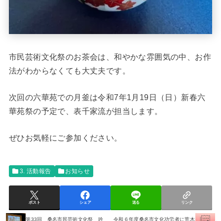
市民芸術文化祭のお茶会は、和やかな雰囲気の中、お作
法がわからなくても大丈夫です。
次回の六華苑での月釜は令和7年1月19日（日）新春六
華苑祭の予定で、表千家流が担当します。
ぜひお気軽にご参加ください。
3. 活動報告
お知らせ
ポスト
シェア
送る
リンク
第33回 桑名市民芸術文化祭 吟
令和６年度桑名市文化功労者に荒木