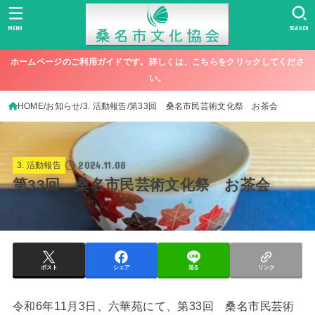
MENU
SEARCH
ホームページのご利用ガイドです。詳しくは、こちらをクリックしてくださ
い。
HOME
お知らせ
3. 活動報告
第33回 桑名市民芸術文化祭 お茶会
2024.11.08
3. 活動報告
第33回 桑名市民芸術文化祭 お茶会
ポスト
シェア
送る
リンク
令和6年11月3日、六華苑にて、第33回 桑名市民芸術