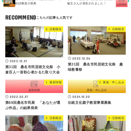
剣詩舞道の祭典
敏文さんが表彰されました！
RECOMMEND
3. 活動報告
3. 活動報告
2022.12.06
2022.12.01
第31回 桑名市民芸術文化祭 趣
第31回 桑名市民芸術文化祭 小
味教養祭
倉百人一首初心者かるた取り大会
1. 最新情報
2. 募集・申し込み
2022.02.27
2024.10.20
第68回桑名市民展 「あなたが選
伝統文化親子教室事業募集
ぶ作品」の結果発表
3. 活動報告
3. 活動報告