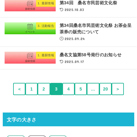
第34回 桑名市民芸術文化祭
1. 最新情報
2025.10.03
第34回桑名市民芸術文化祭 お茶会呈
3. 活動報告
茶券の販売について
2025.09.24
桑名文協第58号発行のお知らせ
1. 最新情報
2025.09.17
＜
1
2
3
4
5
…
20
＞
文字の大きさ