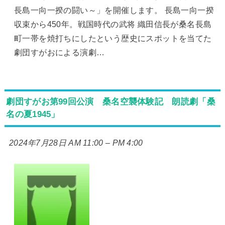
長島一向一揆の闘い～」を開催します。 長島一向一揆
収束から450年。戦国時代の武将 織田信長が桑名長島
町一帯を焼打ちにしたという歴史にスポットを当てた
劇団すがおによる演劇…
劇団すがお第99回公演 桑名空襲体験記 朗読劇「桑
名の夏1945」
2024年7月28日 AM 11:00
–
PM 4:00