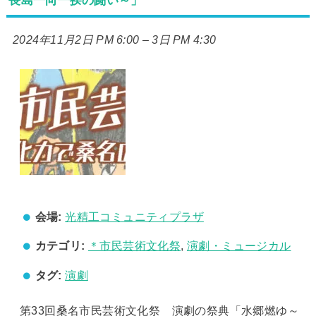
長島一向一揆の闘い～」
2024年11月2日 PM 6:00
–
3日 PM 4:30
会場:
光精工コミュニティプラザ
カテゴリ:
＊市民芸術文化祭
,
演劇・ミュージカル
タグ:
演劇
第33回桑名市民芸術文化祭 演劇の祭典「水郷燃ゆ～