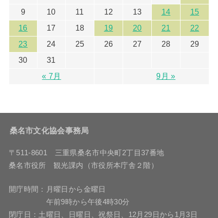
9
10
11
12
13
14
15
16
17
18
19
20
21
22
23
24
25
26
27
28
29
30
31
« 7月
9月 »
桑名市文化協会事務局
〒511-8601 三重県桑名市中央町2丁目37番地
桑名市役所 観光課内（市役所本庁舎２階）
開庁時間：月曜日から金曜日
午前9時から午後4時30分
閉庁日：土曜日、日曜日、祝祭日、12月29日から1月3日