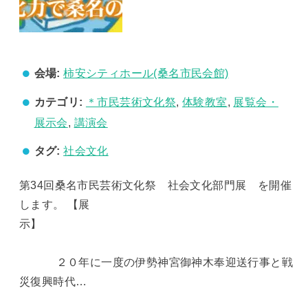
会場:
柿安シティホール(桑名市民会館)
カテゴリ:
＊市民芸術文化祭
,
体験教室
,
展覧会・
展示会
,
講演会
タグ:
社会文化
第34回桑名市民芸術文化祭 社会文化部門展 を開催
します。 【展
示】
２０年に一度の伊勢神宮御神木奉迎送行事と戦
災復興時代…