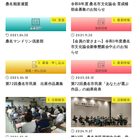
桑名能楽連盟
令和8年度 桑名市文化協会 育成補
助金募集のお知らせ
03. 音楽
1. 最新情報
2021.04.30
2021.11.30
桑名マンドリン倶楽部
【会員の皆さまへ】令和3年度桑名
市文化協会新春懇親会中止のお知
らせ
2. 募集・申し込み
1. 最新情報
2025.04.10
2025.08.12
第72回桑名市民展 出展作品募集
第72回桑名市民展「あなたが選ぶ
作品」の結果発表
3. 活動報告
3. 活動報告
2024.11.27
2024.05.15