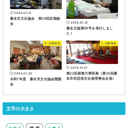
2026.05.15
桑名市文化協会 第34回定期総
2026.03.18
会
桑名文協第59号を発行しまし
た！
3. 活動報告
3. 活動報告
2026.01.21
第22回新春六華苑祭（第34回桑
2026.03.02
名市民芸術文化祭理事会企画）
令和7年度 桑名市文化協会懇親
会
文字の大きさ