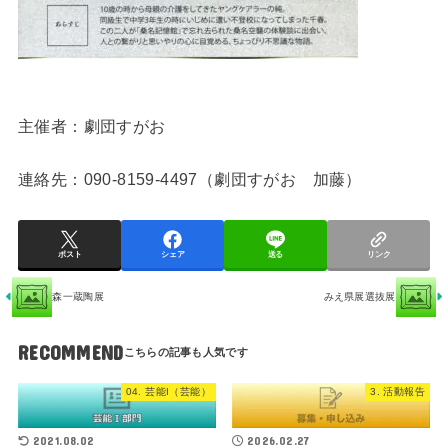
主催者：劇団すがお
連絡先：090-8159-4497（劇団すがお 加藤）
ポスト
シェア
送る
リンク
森一蔵陶展
みえ県展選抜展
RECOMMEND
04. 芸能I（芸能）
3. 活動報告
2021.08.02
2026.02.27