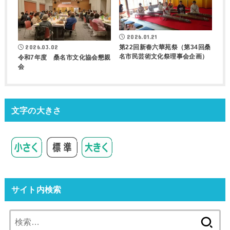
2026.01.21
第22回新春六華苑祭（第34回桑
2026.03.02
名市民芸術文化祭理事会企画）
令和7年度 桑名市文化協会懇親
会
文字の大きさ
サイト内検索
検