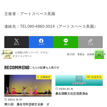
主催者：アートスペース美園
連絡先：TEL090-4860-3014（アートスペース美園）
ポスト
シェア
送る
リンク
「お気軽LIVEシリーズ」小さな・
第35回 青黄会 絵画展
ギターコンサート
RECOMMEND
3. 活動報告
09. 社会文化
2026.03.14
桑名国際文化交流委員会
2022.12.01
第31回 桑名市民芸術文化祭 ダ