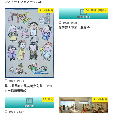
ンスアートフェスティバル
3. 活動報告
04. 芸能I（芸能）
2026.06.16
琴伝流大正琴 桑琴会
2023.09.20
第32回桑名市民芸術文化祭 ポス
ター原画表彰式
02. 美術
3. 活動報告
2020.08.07