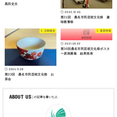
黒田史夫
2022.12.06
第31回 桑名市民芸術文化祭 趣
味教養祭
3. 活動報告
1. 最新情報
2021.08.02
第30回桑名市民芸術文化祭ポスタ
ー原画募集 結果発表
2024.11.08
第33回 桑名市民芸術文化祭 お
茶会
ABOUT US