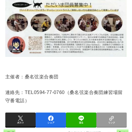
主催者：桑名弦楽合奏団
連絡先：TEL0594-77-0760（桑名弦楽合奏団練習場留
守番電話）
ポスト
シェア
送る
リンク