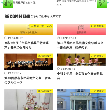
桑名弦楽合奏団地域巡回コンサート
熱田神戸節と都々逸
2023
RECOMMEND
2. 募集・申し込み
1. 最新情報
2023.10.27
2022.07.20
令和6年度「伝統文化親子教室事
第31回桑名市民芸術文化祭ポスタ
業」募集のお知らせ
ー原画募集 結果発表
3. 活動報告
3. 活動報告
2024.03.15
2021.11.16
令和５年度 桑名市文化協会懇親
第30回桑名市民芸術文化祭 音楽
会
のフルコース
3. 活動報告
3. 活動報告