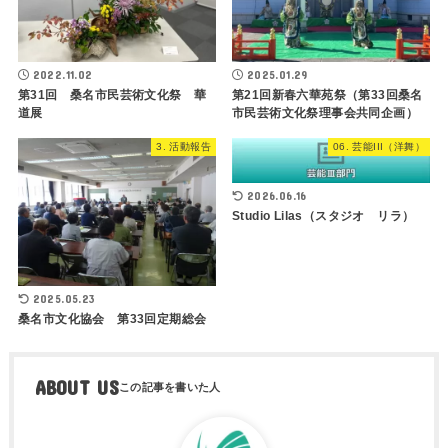
2022.11.02
2025.01.29
第31回 桑名市民芸術文化祭 華
第21回新春六華苑祭（第33回桑名
道展
市民芸術文化祭理事会共同企画）
3. 活動報告
06. 芸能III（洋舞）
2026.06.16
Studio Lilas（スタジオ リラ）
2025.05.23
桑名市文化協会 第33回定期総会
ABOUT US