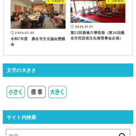
3. 活動報告
3. 活動報告
2026.01.21
第22回新春六華苑祭（第34回桑
2026.03.02
名市民芸術文化祭理事会企画）
令和7年度 桑名市文化協会懇親
会
文字の大きさ
サイト内検索
検