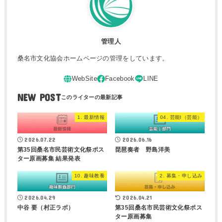
管理人
桑名市文化協会ホームページの管理をしています。
NEW POST
1. 最新情報
04. 芸能I（芸能）
2026.07.22
2026.06.16
第35回桑名市民芸術文化祭ポス
琵琶奏者 野島洋美
ター原画募集 結果発表
10. 趣味教養
2. 募集・申し込み
2026.04.29
2026.04.21
中谷 要（村正ラボ）
第35回桑名市民芸術文化祭ポス
ター原画募集