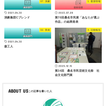
07. 演劇
1. 最新情報
2021.04.30
2023.07.28
演劇集団Cブレンド
第70回桑名市民展「あなたが選ぶ
作品」の結果発表
02. 美術
3. 活動報告
2021.04.30
森工人
2025.12.15
第34回 桑名市民芸術文化祭 社
会文化部門展
ABOUT US