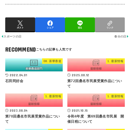
ポスト
シェア
送る
リンク
スポーツの日
春分の日
RECOMMEND
08. 茶華香道
1. 最新情報
2022.04.01
2025.08.12
石田同好会
第72回桑名市民展受賞作品につい
て
1. 最新情報
1. 最新情報
2023.08.04
2021.10.15
第70回桑名市民展受賞作品につい
令和4年度 第69回桑名市民展 開
て
催日程について