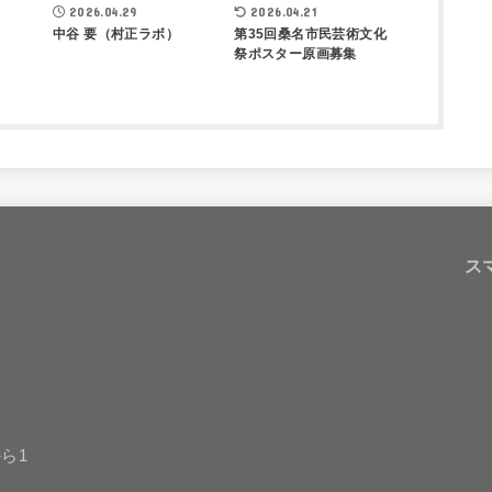
2026.04.29
2026.04.21
中谷 要（村正ラボ）
第35回桑名市民芸術文化
祭ポスター原画募集
ス
ら1