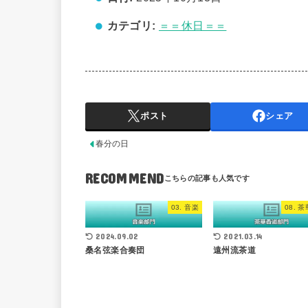
カテゴリ:
＝＝休日＝＝
ポスト
シェア
春分の日
RECOMMEND
03. 音楽
08. 
2024.09.02
2021.03.14
桑名弦楽合奏団
遠州流茶道