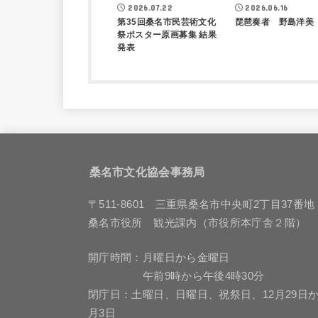
2026.07.22
2026.06.16
第35回桑名市民芸術文化
琵琶奏者 野島洋美
祭ポスター原画募集 結果
発表
桑名市文化協会事務局
〒511-8601 三重県桑名市中央町2丁目37番地
桑名市役所 観光課内（市役所本庁舎２階）
開庁時間：月曜日から金曜日
午前9時から午後4時30分
閉庁日：土曜日、日曜日、祝祭日、12月29日か
月3日