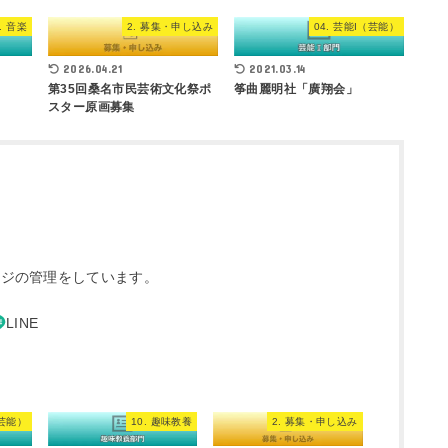
3. 音楽
2. 募集・申し込み
04. 芸能I（芸能）
2026.04.21
2021.03.14
第35回桑名市民芸術文化祭ポ
筝曲麗明社「廣翔会」
スター原画募集
ージの管理をしています。
（芸能）
10. 趣味教養
2. 募集・申し込み