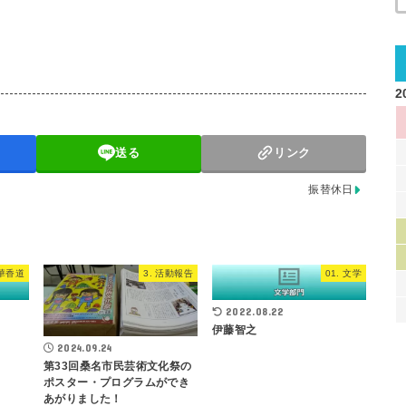
2
送る
リンク
振替休日
茶華香道
3. 活動報告
01. 文学
2022.08.22
伊藤智之
2024.09.24
第33回桑名市民芸術文化祭の
ポスター・プログラムができ
あがりました！