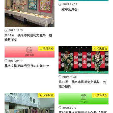
2021.04.30
一絃琴楽風会
2025.12.15
第34回 桑名市民芸術文化祭 趣
味教養祭
1. 最新情報
3. 活動報告
2024.09.17
桑名文協第56号発行のお知らせ
2023.11.30
第32回 桑名市民芸術文化祭 芸
能の祭典
3. 活動報告
1. 最新情報
2021.09.17
第30回桑名市民芸術文化祭 協賛事