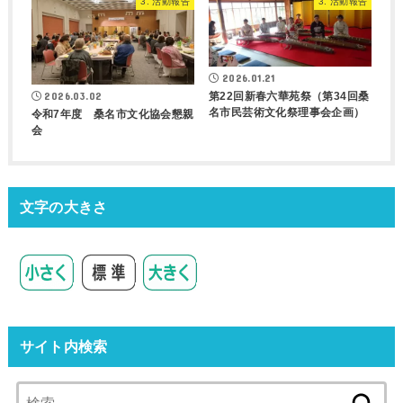
3. 活動報告
3. 活動報告
2026.01.21
第22回新春六華苑祭（第34回桑
2026.03.02
名市民芸術文化祭理事会企画）
令和7年度 桑名市文化協会懇親
会
文字の大きさ
サイト内検索
検