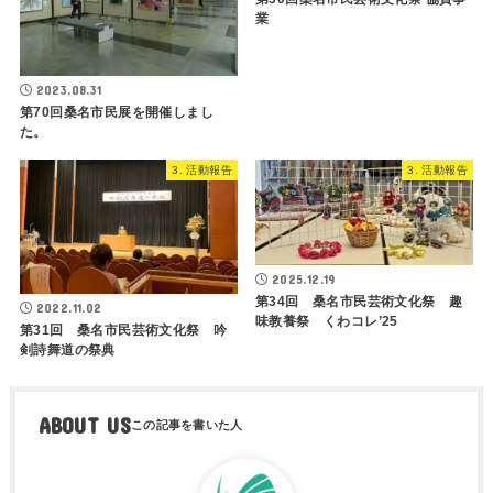
業
2023.08.31
第70回桑名市民展を開催しまし
た。
3. 活動報告
3. 活動報告
2025.12.19
第34回 桑名市民芸術文化祭 趣
2022.11.02
味教養祭 くわコレ’25
第31回 桑名市民芸術文化祭 吟
剣詩舞道の祭典
ABOUT US