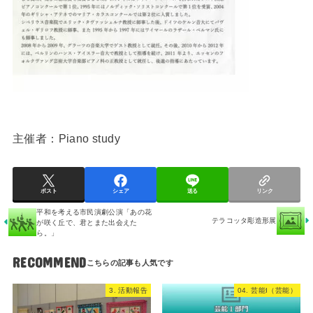
主催者：Piano study
ポスト
シェア
送る
リンク
平和を考える市民演劇公演「あの花
テラコッタ彫造形展
が咲く丘で、君とまた出会えた
ら。」
RECOMMEND
3. 活動報告
04. 芸能I（芸能）