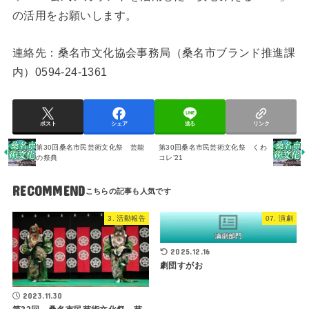
の活用をお願いします。
連絡先：桑名市文化協会事務局（桑名市ブランド推進課
内）0594-24-1361
ポスト
シェア
送る
リンク
第30回桑名市民芸術文化祭 芸能
第30回桑名市民芸術文化祭 くわ
の祭典
コレ’21
RECOMMEND
3. 活動報告
07. 演劇
2025.12.16
劇団すがお
2023.11.30