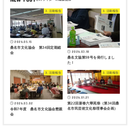
3. 活動報告
3. 活動報告
2026.05.15
桑名市文化協会 第34回定期総
2026.03.18
会
桑名文協第59号を発行しまし
た！
3. 活動報告
3. 活動報告
2026.01.21
第22回新春六華苑祭（第34回桑
2026.03.02
名市民芸術文化祭理事会企画）
令和7年度 桑名市文化協会懇親
会