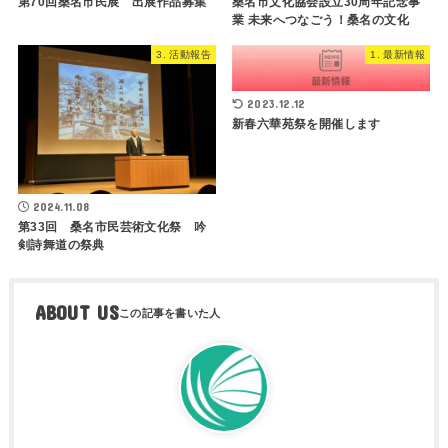
桑名市文化協会設立30周年記念事
第70回桑名市民展 出展作品募集
業 未来へつなごう！桑名の文化
3. 活動報告
1. 最新情報
2023.12.12
新春六華苑祭を開催します
2024.11.08
第33回 桑名市民芸術文化祭 吟
剣詩舞道の祭典
ABOUT US