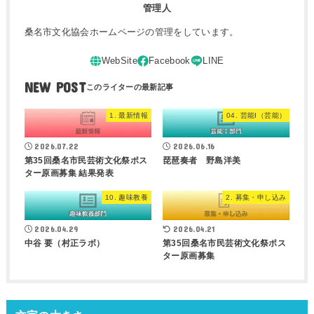
管理人
桑名市文化協会ホームページの管理をしています。
NEW POST
1. 最新情報
04. 芸能I（芸能）
2026.07.22
2026.06.16
第35回桑名市民芸術文化祭ポス
琵琶奏者 野島洋美
ター原画募集 結果発表
10. 趣味教養
2. 募集・申し込み
2026.04.29
2026.04.21
中谷 要（村正ラボ）
第35回桑名市民芸術文化祭ポス
ター原画募集