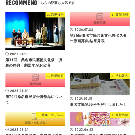
RECOMMEND
3. 活動報告
1. 最新情報
2026.07.22
第35回桑名市民芸術文化祭ポスタ
ー原画募集 結果発表
2023.01.10
第31回 桑名市民芸術文化祭 演
劇の祭典 劇団すがお公演
1. 最新情報
3. 活動報告
2023.08.04
第70回桑名市民展受賞作品につい
2024.03.15
て
桑名文協第55号を発行しました！
2. 募集・申し込み
1. 最新情報
2023.06.23
2023.03.24