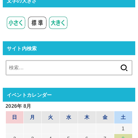
文字の大きさ
サイト内検索
検
索:
イベントカレンダー
2026年 8月
日
月
火
水
木
金
土
1