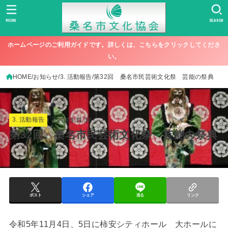
MENU
SEARCH
ホームページのご利用ガイドです。詳しくは、こちらをクリックしてくださ
い。
HOME
お知らせ
3. 活動報告
第32回 桑名市民芸術文化祭 芸能の祭典
2023.11.30
3. 活動報告
第32回 桑名市民芸術文化祭 芸能の祭典
ポスト
シェア
送る
リンク
令和5年11月4日、5日に柿安シティホール 大ホールに