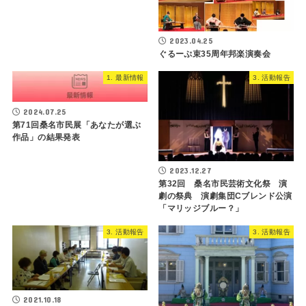
2023.04.25
ぐるーぷ束35周年邦楽演奏会
1. 最新情報
3. 活動報告
2024.07.25
第71回桑名市民展「あなたが選ぶ
作品」の結果発表
2023.12.27
第32回 桑名市民芸術文化祭 演
劇の祭典 演劇集団Cブレンド公演
「マリッジブルー？」
3. 活動報告
3. 活動報告
2021.10.18