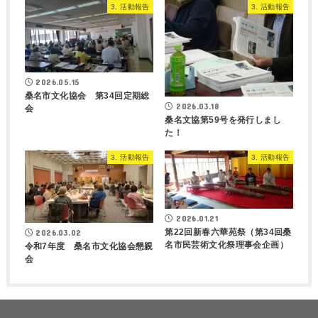
3. 活動報告
3. 活動報告
2026.05.15
桑名市文化協会 第34回定期総
2026.03.18
会
桑名文協第59号を発行しまし
た！
3. 活動報告
3. 活動報告
2026.01.21
第22回新春六華苑祭（第34回桑
2026.03.02
名市民芸術文化祭理事会企画）
令和7年度 桑名市文化協会懇親
会