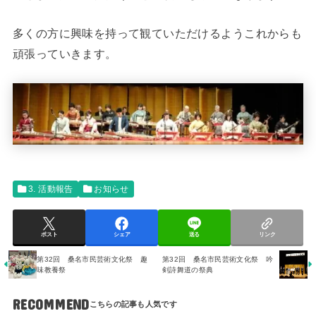
多くの方に興味を持って観ていただけるようこれからも
頑張っていきます。
3. 活動報告
お知らせ
ポスト
シェア
送る
リンク
第32回 桑名市民芸術文化祭 趣
第32回 桑名市民芸術文化祭 吟
味教養祭
剣詩舞道の祭典
RECOMMEND