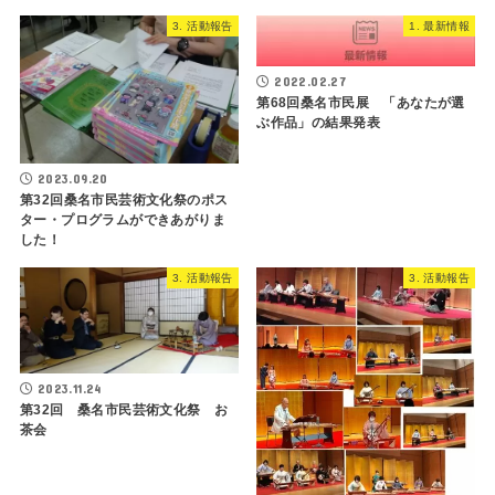
3. 活動報告
1. 最新情報
2022.02.27
第68回桑名市民展 「あなたが選
ぶ作品」の結果発表
2023.09.20
第32回桑名市民芸術文化祭のポス
ター・プログラムができあがりま
した！
3. 活動報告
3. 活動報告
2023.11.24
第32回 桑名市民芸術文化祭 お
茶会